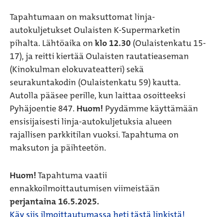
Tapahtumaan on maksuttomat linja-
autokuljetukset Oulaisten K-Supermarketin
pihalta. Lähtöaika on
klo 12.30
(Oulaistenkatu 15-
17), ja reitti kiertää Oulaisten rautatieaseman
(Kinokulman elokuvateatteri) sekä
seurakuntakodin (Oulaistenkatu 59) kautta.
Autolla pääsee perille, kun laittaa osoitteeksi
Pyhäjoentie 847.
Huom!
Pyydämme käyttämään
ensisijaisesti linja-autokuljetuksia alueen
rajallisen parkkitilan vuoksi. Tapahtuma on
maksuton ja päihteetön.
Huom!
Tapahtuma vaatii
ennakkoilmoittautumisen viimeistään
perjantaina 16.5.2025.
Käy siis ilmoittautumassa heti tästä linkistä!