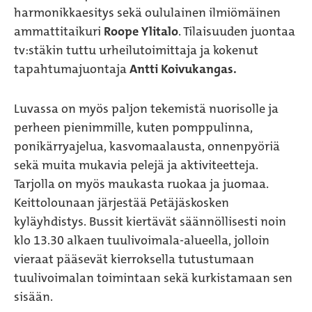
harmonikkaesitys sekä oululainen ilmiömäinen
ammattitaikuri
Roope Ylitalo
. Tilaisuuden juontaa
tv:stäkin tuttu urheilutoimittaja ja kokenut
tapahtumajuontaja
Antti Koivukangas.
Luvassa on myös paljon tekemistä nuorisolle ja
perheen pienimmille, kuten pomppulinna,
ponikärryajelua, kasvomaalausta, onnenpyöriä
sekä muita mukavia pelejä ja aktiviteetteja.
Tarjolla on myös maukasta ruokaa ja juomaa.
Keittolounaan järjestää Petäjäskosken
kyläyhdistys. Bussit kiertävät säännöllisesti noin
klo 13.30 alkaen tuulivoimala-alueella, jolloin
vieraat pääsevät kierroksella tutustumaan
tuulivoimalan toimintaan sekä kurkistamaan sen
sisään.