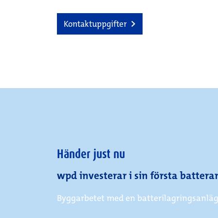
Kontaktuppgifter
Händer just nu
wpd investerar i sin första batter
Byggarbetet med en batterilagringsanlä