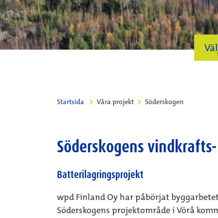
Vä
Startsida
Våra projekt
Söderskogen
Söderskogens vindkrafts- 
Batterilagringsprojekt
wpd Finland Oy har påbörjat byggarbete
Söderskogens projektområde i Vörå komm