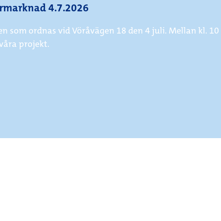
rmarknad 4.7.2026
m ordnas vid Vöråvägen 18 den 4 juli. Mellan kl. 10 oc
våra projekt.