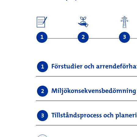
1
2
3
Förstudier och arrendeförh
1
Miljökonsekvensbedömning 
2
Tillståndsprocess och planer
3