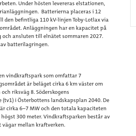
eten. Under hösten levereras elstationen,
erianläggningen. Batterierna placeras i 12
ll den befintliga 110 kV-linjen Toby-Lotlax via
tområdet. Anläggningen har en kapacitet på
och ansluten till elnätet sommaren 2027.
av batterilagringen.
en vindkraftspark som omfattar 7
gsområdet är beläget cirka 6 km väster om
och riksväg 8. Söderskogens
e (tv1) i Österbottens landskapsplan 2040. De
 är cirka 6–7 MW och den totala kapaciteten
 högst 300 meter. Vindkraftsparken består av
t vägar mellan kraftverken.