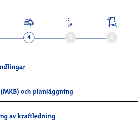
4
5
6
andlingar
(MKB) och planläggning
ing av kraftledning