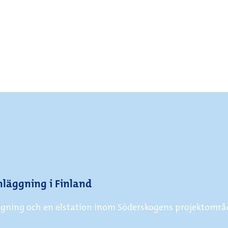
anläggning i Finland
ggning och en elstation inom Söderskogens projektområ