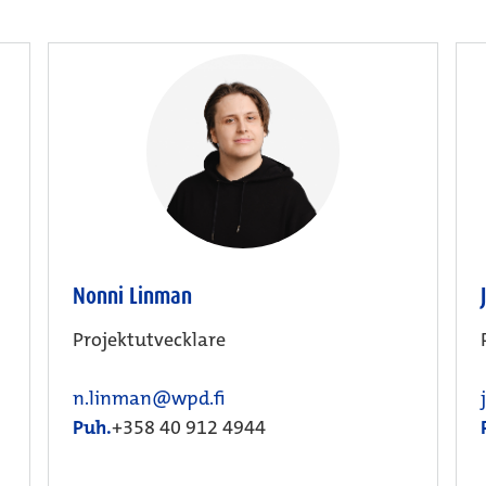
Nonni Linman
Projektutvecklare
n.linman@wpd.fi
Puh.
+358 40 912 4944