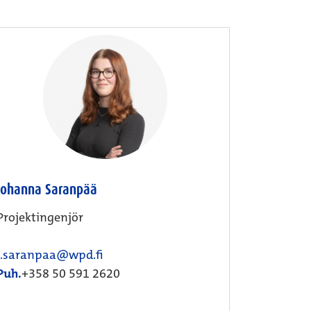
Johanna Saranpää
Projektingenjör
j.saranpaa@wpd.fi
Puh.
+358 50 591 2620