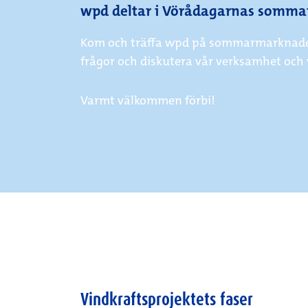
wpd deltar i Vörådagarnas somma
Kom och träffa wpd på sommarmarknaden so
frågor och diskutera vår verksamhet och 
Varmt välkommen förbi!
Vindkraftsprojektets faser