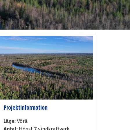
Projektinformation
Läge:
Vörå
Antal:
Högst 7 vindkraftverk