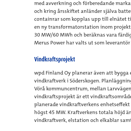
med avverkning och förberedande markarb
och kring årsskiftet anländer själva batt
containrar som kopplas upp till elnätet ti
en ny transformatorstation inom projek
30 MW/60 MWh och beräknas vara färdig 
Merus Power har valts ut som leverantör 
Vindkraftsprojekt
wpd Finland Oy planerar även att bygga 
vindkraftverk i Söderskogen. Planläggnin
Vörå kommuncentrum, mellan Larvvägen 
vindkraftsprojekt är ett vindkraftsområd
planerade vindkraftverkens enhetseffekt
högst 45 MW. Kraftverkens totala höjd är
vindkraftverk, elstation och elkablar sam