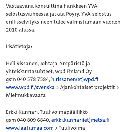
Vastaavana konsulttina hankkeen YVA-
selostusvaiheessa jatkaa Pöyry. YVA-selostus
erillisselvityksineen tulee valmistumaan vuoden
2010 alussa.
Lisätietoja:
Heli Rissanen, Johtaja, Ympäristö ja
yhteiskuntasuhteet, wpd Finland Oy
gsm 040 578 7584,
h.rissanen(et)wpd.fi
www.wpd.fi/svenska
> Ajankohtaiset projektit >
Mielmukkavaara
Erkki Kunnari, Tuulivoimapäällikkö
gsm 040 809 6840,
erkki.kunnari(et)metsa.fi
www.laatumaa.com
> Tuulivoima