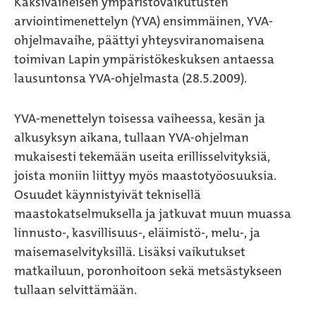
Kaksivaiheisen ympäristövaikutusten
arviointimenettelyn (YVA) ensimmäinen, YVA-
ohjelmavaihe, päättyi yhteysviranomaisena
toimivan Lapin ympäristökeskuksen antaessa
lausuntonsa YVA-ohjelmasta (28.5.2009).
YVA-menettelyn toisessa vaiheessa, kesän ja
alkusyksyn aikana, tullaan YVA-ohjelman
mukaisesti tekemään useita erillisselvityksiä,
joista moniin liittyy myös maastotyöosuuksia.
Osuudet käynnistyivät teknisellä
maastokatselmuksella ja jatkuvat muun muassa
linnusto-, kasvillisuus-, eläimistö-, melu-, ja
maisemaselvityksillä. Lisäksi vaikutukset
matkailuun, poronhoitoon sekä metsästykseen
tullaan selvittämään.