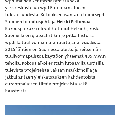
wpd-maiden kehitysnäkymistä sekä
yleiskeskustelua wpd Euroopan alueen
tulevaisuudesta. Kokouksen isäntänä toimi wpd
Suomen toimitusjohtaja
Heikki Peltomaa
.
Kokouspaikaksi oli valikoitunut Helsinki, koska
Suomella on globaalistikin jo pitkä historia
wpd:llä tuulivoiman uranuurtajana: vuodesta
2015 lähtien on Suomessa otettu jo seitsemän
tuulivoimapuistoa käyttöön yhteensä 485 MW:n
teholla. Kokous alkoi erittäin lupaavilla uutisilla
tulevista projekteista Saksan markkinoilla ja
jatkui antaen yleiskatsauksen kahdentoista
eurooppalaisen tiimin projekteista sekä
haasteista.