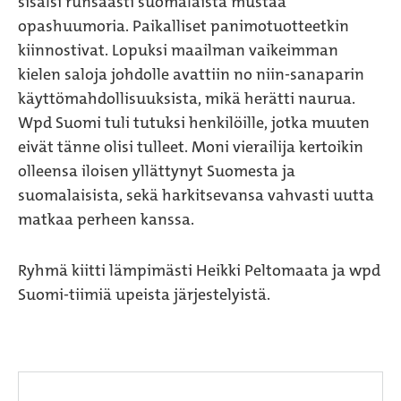
sisälsi runsaasti suomalaista mustaa
opashuumoria. Paikalliset panimotuotteetkin
kiinnostivat. Lopuksi maailman vaikeimman
kielen saloja johdolle avattiin no niin-sanaparin
käyttömahdollisuuksista, mikä herätti naurua.
Wpd Suomi tuli tutuksi henkilöille, jotka muuten
eivät tänne olisi tulleet. Moni vierailija kertoikin
olleensa iloisen yllättynyt Suomesta ja
suomalaisista, sekä harkitsevansa vahvasti uutta
matkaa perheen kanssa.
Ryhmä kiitti lämpimästi Heikki Peltomaata ja wpd
Suomi-tiimiä upeista järjestelyistä.