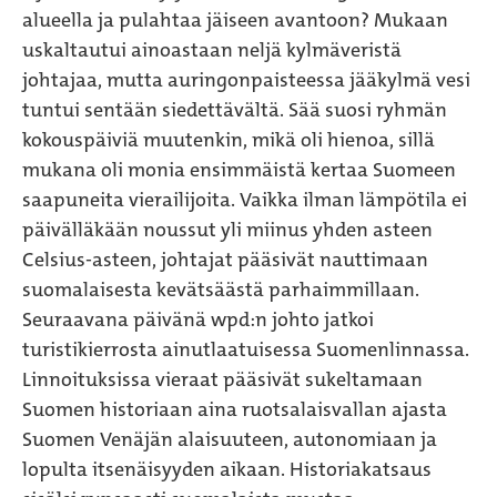
alueella ja pulahtaa jäiseen avantoon? Mukaan
uskaltautui ainoastaan neljä kylmäveristä
johtajaa, mutta auringonpaisteessa jääkylmä vesi
tuntui sentään siedettävältä. Sää suosi ryhmän
kokouspäiviä muutenkin, mikä oli hienoa, sillä
mukana oli monia ensimmäistä kertaa Suomeen
saapuneita vierailijoita. Vaikka ilman lämpötila ei
päivälläkään noussut yli miinus yhden asteen
Celsius-asteen, johtajat pääsivät nauttimaan
suomalaisesta kevätsäästä parhaimmillaan.
Seuraavana päivänä wpd:n johto jatkoi
turistikierrosta ainutlaatuisessa Suomenlinnassa.
Linnoituksissa vieraat pääsivät sukeltamaan
Suomen historiaan aina ruotsalaisvallan ajasta
Suomen Venäjän alaisuuteen, autonomiaan ja
lopulta itsenäisyyden aikaan. Historiakatsaus