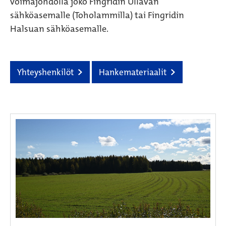
voimajohdolla joko Fingridin Ullavan
sähköasemalle (Toholammilla) tai Fingridin
Halsuan sähköasemalle.
Yhteyshenkilöt
Hankemateriaalit