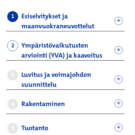
Esiselvitykset ja
1
maanvuokraneuvottelut
Ympäristövaikutusten
2
arviointi (YVA) ja kaavoitus
Luvitus ja voimajohdon
3
suunnittelu
Rakentaminen
4
Tuotanto
5