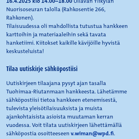
16.4.2025 klo 14.00–18.00
Ullavan Ylikylän
Nuorisoseuran talolla (Rahkosentie 266,
Rahkonen).
Tilaisuudessa oli mahdollista tutustua hankkeen
karttoihin ja materiaaleihin sekä tavata
hanketiimi. Kiitokset kaikille kävijöille hyvistä
keskusteluista!
Tilaa uutiskirje sähköpostiisi
Uutiskirjeen tilaajana pysyt ajan tasalla
Tuohimaa-Riutanmaan hankkeesta. Lähetämme
sähköpostiisi tietoa hankkeen etenemisestä,
tulevista yleisötilaisuuksista ja muista
ajankohtaisista asioista muutaman kerran
vuodessa. Voit tilata uutiskirjeen lähettämällä
sähköpostia osoitteeseen
v.wiman@wpd.fi
.