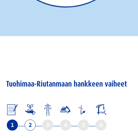
Tuohimaa-Riutanmaan hankkeen vaiheet
1
2
3
4
5
6