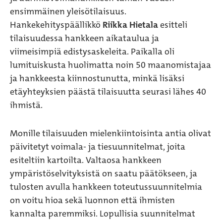
ensimmäinen yleisötilaisuus.
Hankekehityspäällikkö
Riikka Hietala
esitteli
tilaisuudessa hankkeen aikataulua ja
viimeisimpiä edistysaskeleita. Paikalla oli
lumituiskusta huolimatta noin 50 maanomistajaa
ja hankkeesta kiinnostunutta, minkä lisäksi
etäyhteyksien päästä tilaisuutta seurasi lähes 40
ihmistä.
Monille tilaisuuden mielenkiintoisinta antia olivat
päivitetyt voimala- ja tiesuunnitelmat, joita
esiteltiin kartoilta. Valtaosa hankkeen
ympäristöselvityksistä on saatu päätökseen, ja
tulosten avulla hankkeen toteutussuunnitelmia
on voitu hioa sekä luonnon että ihmisten
kannalta paremmiksi. Lopullisia suunnitelmat