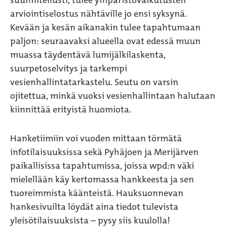
suunnitellusti, tulee ympäristövaikutusten
arviointiselostus nähtäville jo ensi syksynä.
Kevään ja kesän aikanakin tulee tapahtumaan
paljon: seuraavaksi alueella ovat edessä muun
muassa täydentävä lumijälkilaskenta,
suurpetoselvitys ja tarkempi
vesienhallintatarkastelu. Seutu on varsin
ojitettua, minkä vuoksi vesienhallintaan halutaan
kiinnittää erityistä huomiota.
Hanketiimiin voi vuoden mittaan törmätä
infotilaisuuksissa sekä Pyhäjoen ja Merijärven
paikallisissa tapahtumissa, joissa wpd:n väki
mielellään käy kertomassa hankkeesta ja sen
tuoreimmista käänteistä. Hauksuonnevan
hankesivuilta löydät aina tiedot tulevista
yleisötilaisuuksista – pysy siis kuulolla!