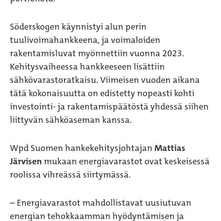
Söderskogen käynnistyi alun perin
tuulivoimahankkeena, ja voimaloiden
rakentamisluvat myönnettiin vuonna 2023.
Kehitysvaiheessa hankkeeseen lisättiin
sähkövarastoratkaisu. Viimeisen vuoden aikana
tätä kokonaisuutta on edistetty nopeasti kohti
investointi- ja rakentamispäätöstä yhdessä siihen
liittyvän sähköaseman kanssa.
Wpd Suomen hankekehitysjohtajan
Mattias
Järvisen
mukaan energiavarastot ovat keskeisessä
roolissa vihreässä siirtymässä.
– Energiavarastot mahdollistavat uusiutuvan
energian tehokkaamman hyödyntämisen ja