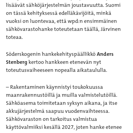
lisäävät sähköjärjestelmän joustavuutta. Suomi
on tässä kehityksessä edelläkävijöitä, minkä
vuoksi on luontevaa, että wpd:n ensimmäinen
sähkövarastohanke toteutetaan täällä, Järvinen
toteaa.
Söderskogenin hankekehityspäällikkö
Anders
Stenberg
kertoo hankkeen etenevän nyt
toteutusvaiheeseen nopealla aikataululla.
– Rakentaminen käynnistyi toukokuussa
maanrakennustöillä ja muilla valmistelutöillä.
Sähköasema toimitetaan syksyn aikana, ja itse
akkujärjestelmä saapuu vuodenvaihteessa.
Sähkövaraston on tarkoitus valmistua
käyttövalmiiksi kesällä 2027, joten hanke etenee