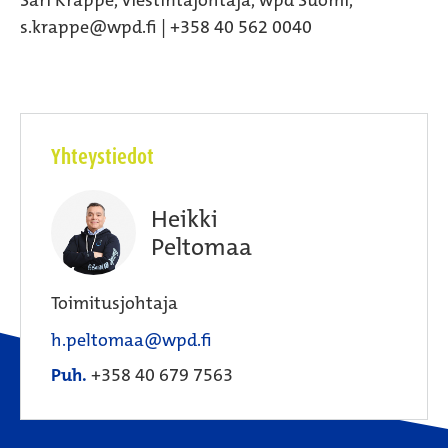
Sari Krappe, viestintäjohtaja, wpd Suomi,
s.krappe@wpd.fi | +358 40 562 0040
Yhteystiedot
Heikki
Peltomaa
Toimitusjohtaja
h.peltomaa@wpd.fi
Puh.
+358 40 679 7563