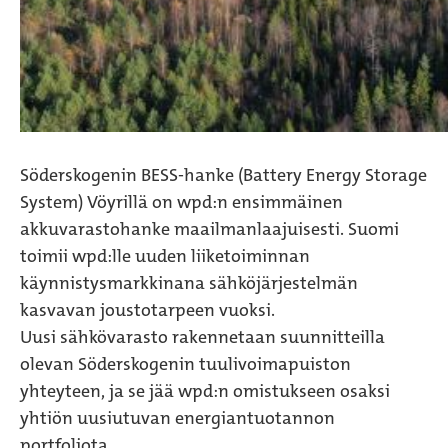
Söderskogenin BESS-hanke (Battery Energy Storage
System) Vöyrillä on wpd:n ensimmäinen
akkuvarastohanke maailmanlaajuisesti. Suomi
toimii wpd:lle uuden liiketoiminnan
käynnistysmarkkinana sähköjärjestelmän
kasvavan joustotarpeen vuoksi.
Uusi sähkövarasto rakennetaan suunnitteilla
olevan Söderskogenin tuulivoimapuiston
yhteyteen, ja se jää wpd:n omistukseen osaksi
yhtiön uusiutuvan energiantuotannon
portfoliota.