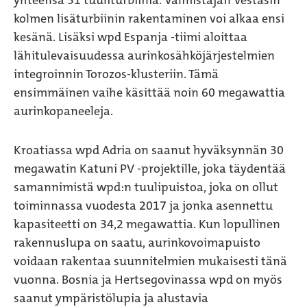
yhteensä 51 tuuliturbiinia. Valmistajan Vestasin
kolmen lisäturbiinin rakentaminen voi alkaa ensi
kesänä. Lisäksi wpd Espanja -tiimi aloittaa
lähitulevaisuudessa aurinkosähköjärjestelmien
integroinnin Torozos-klusteriin. Tämä
ensimmäinen vaihe käsittää noin 60 megawattia
aurinkopaneeleja.
Kroatiassa wpd Adria on saanut hyväksynnän 30
megawatin Katuni PV -projektille, joka täydentää
samannimistä wpd:n tuulipuistoa, joka on ollut
toiminnassa vuodesta 2017 ja jonka asennettu
kapasiteetti on 34,2 megawattia. Kun lopullinen
rakennuslupa on saatu, aurinkovoimapuisto
voidaan rakentaa suunnitelmien mukaisesti tänä
vuonna. Bosnia ja Hertsegovinassa wpd on myös
saanut ympäristölupia ja alustavia