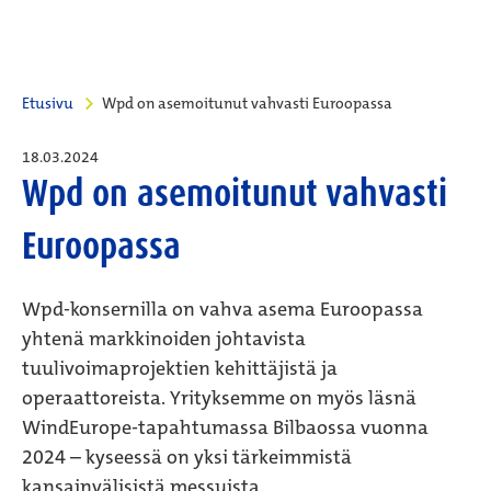
Etusivu
Wpd on asemoitunut vahvasti Euroopassa
18.03.2024
Wpd on asemoitunut vahvasti
Euroopassa
Wpd-konsernilla on vahva asema Euroopassa
yhtenä markkinoiden johtavista
tuulivoimaprojektien kehittäjistä ja
operaattoreista. Yrityksemme on myös läsnä
WindEurope-tapahtumassa Bilbaossa vuonna
2024 – kyseessä on yksi tärkeimmistä
kansainvälisistä messuista.