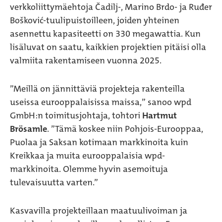
verkkoliittymäehtoja Čadilj-, Marino Brdo- ja Ruđer
Bošković-tuulipuistoilleen, joiden yhteinen
asennettu kapasiteetti on 330 megawattia. Kun
lisäluvat on saatu, kaikkien projektien pitäisi olla
valmiita rakentamiseen vuonna 2025.
”Meillä on jännittäviä projekteja rakenteilla
useissa eurooppalaisissa maissa,” sanoo wpd
GmbH:n toimitusjohtaja, tohtori
Hartmut
Brösamle
. ”Tämä koskee niin Pohjois-Eurooppaa,
Puolaa ja Saksan kotimaan markkinoita kuin
Kreikkaa ja muita eurooppalaisia wpd-
markkinoita. Olemme hyvin asemoituja
tulevaisuutta varten.”
Kasvavilla projekteillaan maatuulivoiman ja