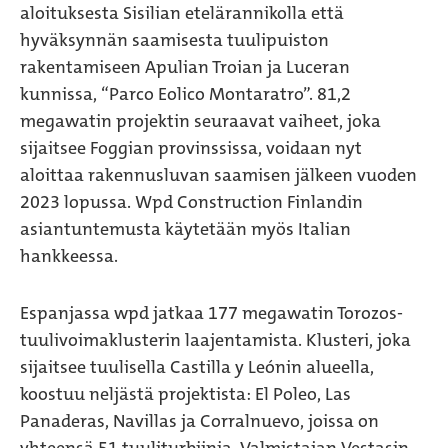
aloituksesta Sisilian etelärannikolla että
hyväksynnän saamisesta tuulipuiston
rakentamiseen Apulian Troian ja Luceran
kunnissa, “Parco Eolico Montaratro”. 81,2
megawatin projektin seuraavat vaiheet, joka
sijaitsee Foggian provinssissa, voidaan nyt
aloittaa rakennusluvan saamisen jälkeen vuoden
2023 lopussa. Wpd Construction Finlandin
asiantuntemusta käytetään myös Italian
hankkeessa.
Espanjassa wpd jatkaa 177 megawatin Torozos-
tuulivoimaklusterin laajentamista. Klusteri, joka
sijaitsee tuulisella Castilla y Leónin alueella,
koostuu neljästä projektista: El Poleo, Las
Panaderas, Navillas ja Corralnuevo, joissa on