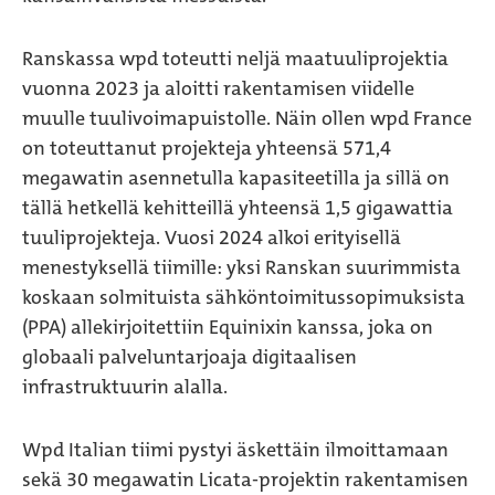
Ranskassa wpd toteutti neljä maatuuliprojektia
vuonna 2023 ja aloitti rakentamisen viidelle
muulle tuulivoimapuistolle. Näin ollen wpd France
on toteuttanut projekteja yhteensä 571,4
megawatin asennetulla kapasiteetilla ja sillä on
tällä hetkellä kehitteillä yhteensä 1,5 gigawattia
tuuliprojekteja. Vuosi 2024 alkoi erityisellä
menestyksellä tiimille: yksi Ranskan suurimmista
koskaan solmituista sähköntoimitussopimuksista
(PPA) allekirjoitettiin Equinixin kanssa, joka on
globaali palveluntarjoaja digitaalisen
infrastruktuurin alalla.
Wpd Italian tiimi pystyi äskettäin ilmoittamaan
sekä 30 megawatin Licata-projektin rakentamisen