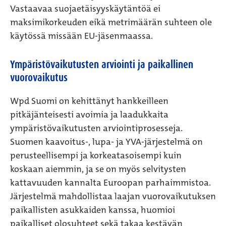
Vastaavaa suojaetäisyyskäytäntöä ei
maksimikorkeuden eikä metrimäärän suhteen ole
käytössä missään EU-jäsenmaassa.
Ympäristövaikutusten arviointi ja paikallinen
vuorovaikutus
Wpd Suomi on kehittänyt hankkeilleen
pitkäjänteisesti avoimia ja laadukkaita
ympäristövaikutusten arviointiprosesseja.
Suomen kaavoitus-, lupa- ja YVA-järjestelmä on
perusteellisempi ja korkeatasoisempi kuin
koskaan aiemmin, ja se on myös selvitysten
kattavuuden kannalta Euroopan parhaimmistoa.
Järjestelmä mahdollistaa laajan vuorovaikutuksen
paikallisten asukkaiden kanssa, huomioi
paikalliset olosuhteet sekä takaa kestävän