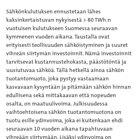
Sähkönkulutuksen ennustetaan lähes
kaksinkertaistuvan nykyisestä > 80 TWh:n
vuotuisen kulutukseen Suomessa seuraavan
kymmenen vuoden aikana. Taustalla ovat
erityisesti teollisuuden sähköistyminen ja suuret
vihreän siirtymän investoinnit. Nämä investoinnit
tarvitsevat kustannustehokasta, päästötöntä ja
uusiutuvaa sähköä. Tällä hetkellä ainoa sähkön
tuotantomuoto, joka pystyy vastaamaan
kasvavaan kysyntään ja pitämään sähkön hinnan
edullisena sekä mittakaavan että nopeuden
osalta, on maatuulivoima. Julkisuudessa
vaihtoehtoisena sähkön tuotantomuotona on
tuotu esille ydinvoima, joka ei kuitenkaan ehdi
seuraavan 10 vuoden aikana tapahtuvaan
vihreään siirtymään. Lisäksi ydinvoima on