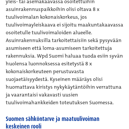
yleis- tai asemakaavassa osoitettuihin
asuinrakennuspaikkoihin olisi oltava 8 x
tuulivoimalan kokonaiskorkeus, jos
tuulivoimayleiskaava ei sijoitu maakuntakaavassa
osoitetulle tuulivoimaloiden alueelle.
Asuinrakennuksilla tarkoitettaisiin sekä pysyvään
asumiseen että loma-asumiseen tarkoitettuja
rakennuksia. Wpd Suomi haluaa tuoda esiin syvän
huolensa luonnoksessa esitetystä 8 x
kokonaiskorkeuteen perustuvasta
suojaetäisyydestä. Kyseinen määräys olisi
huomattava kiristys nykykäytäntöihin verrattuna
ja vaarantaisi vakavasti uusien
tuulivoimahankkeiden toteutuksen Suomessa.
Suomen sähköntarve ja maatuulivoiman
keskeinen rooli