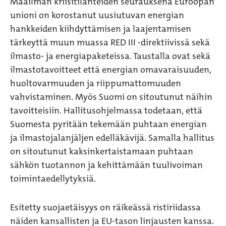
Maailman kriisitilanteiden seurauksena Euroopan
unioni on korostanut uusiutuvan energian
hankkeiden kiihdyttämisen ja laajentamisen
tärkeyttä muun muassa RED III -direktiivissä sekä
ilmasto- ja energiapaketeissa. Taustalla ovat sekä
ilmastotavoitteet että energian omavaraisuuden,
huoltovarmuuden ja riippumattomuuden
vahvistaminen. Myös Suomi on sitoutunut näihin
tavoitteisiin. Hallitusohjelmassa todetaan, että
Suomesta pyritään tekemään puhtaan energian
ja ilmastojalanjäljen edelläkävijä. Samalla hallitus
on sitoutunut kaksinkertaistamaan puhtaan
sähkön tuotannon ja kehittämään tuulivoiman
toimintaedellytyksiä.
Esitetty suojaetäisyys on räikeässä ristiriidassa
näiden kansallisten ja EU-tason linjausten kanssa.