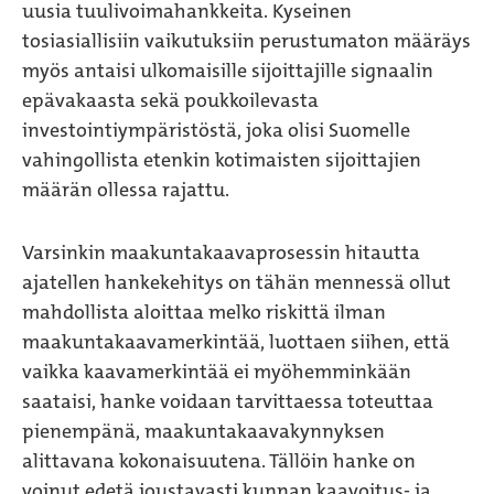
uusia tuulivoimahankkeita. Kyseinen
tosiasiallisiin vaikutuksiin perustumaton määräys
myös antaisi ulkomaisille sijoittajille signaalin
epävakaasta sekä poukkoilevasta
investointiympäristöstä, joka olisi Suomelle
vahingollista etenkin kotimaisten sijoittajien
määrän ollessa rajattu.
Varsinkin maakuntakaavaprosessin hitautta
ajatellen hankekehitys on tähän mennessä ollut
mahdollista aloittaa melko riskittä ilman
maakuntakaavamerkintää, luottaen siihen, että
vaikka kaavamerkintää ei myöhemminkään
saataisi, hanke voidaan tarvittaessa toteuttaa
pienempänä, maakuntakaavakynnyksen
alittavana kokonaisuutena. Tällöin hanke on
voinut edetä joustavasti kunnan kaavoitus- ja