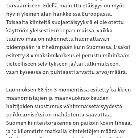
turvaamiseen. Edellä mainittu etäisyys on myös
hyvin yleinen alan hankkeissa Euroopassa.
Toisaalta kiinteitä suojaetäisyyksiä ei ole otettu
käyttöön yleisesti Euroopan maissa, vaikka
tuulivoimaa on rakennettu huomattavan
pidempään ja tiheämpään kuin Suomessa. Lisäksi
esitetty 8 x maksimikorkeus ei perustu mihinkään
tieteelliseen selvitykseen ja/tai tutkimukseen,
vaan kyseessä on puhtaasti arvattu arvo/määrä.
Luonnoksen 68 §:n 3 momentissa esitetty kaikkien
maanomistajien ja maanvuokraoikeuden
haltijoiden suostumus vähimmäisetäisyydestä
poikkeamiseksi on mahdotonta saavuttaa.
Suomen kiinteistörakenne on paikoin kovin tiheää,
ja jo kilometrin matkalla kiinteistöjen määrä voi