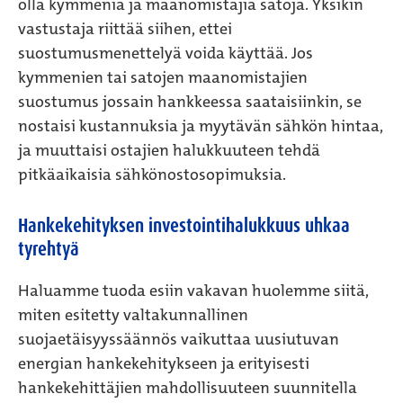
olla kymmeniä ja maanomistajia satoja. Yksikin
vastustaja riittää siihen, ettei
suostumusmenettelyä voida käyttää. Jos
kymmenien tai satojen maanomistajien
suostumus jossain hankkeessa saataisiinkin, se
nostaisi kustannuksia ja myytävän sähkön hintaa,
ja muuttaisi ostajien halukkuuteen tehdä
pitkäaikaisia sähkönostosopimuksia.
Hankekehityksen investointihalukkuus uhkaa
tyrehtyä
Haluamme tuoda esiin vakavan huolemme siitä,
miten esitetty valtakunnallinen
suojaetäisyyssäännös vaikuttaa uusiutuvan
energian hankekehitykseen ja erityisesti
hankekehittäjien mahdollisuuteen suunnitella