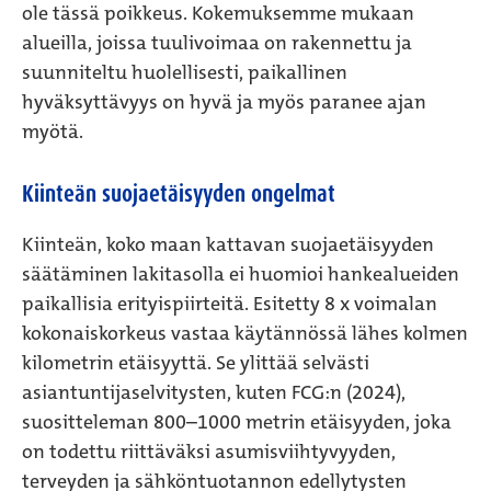
ole tässä poikkeus. Kokemuksemme mukaan
alueilla, joissa tuulivoimaa on rakennettu ja
suunniteltu huolellisesti, paikallinen
hyväksyttävyys on hyvä ja myös paranee ajan
myötä.
Kiinteän suojaetäisyyden ongelmat
Kiinteän, koko maan kattavan suojaetäisyyden
säätäminen lakitasolla ei huomioi hankealueiden
paikallisia erityispiirteitä. Esitetty 8 x voimalan
kokonaiskorkeus vastaa käytännössä lähes kolmen
kilometrin etäisyyttä. Se ylittää selvästi
asiantuntijaselvitysten, kuten FCG:n (2024),
suositteleman 800–1000 metrin etäisyyden, joka
on todettu riittäväksi asumisviihtyvyyden,
terveyden ja sähköntuotannon edellytysten