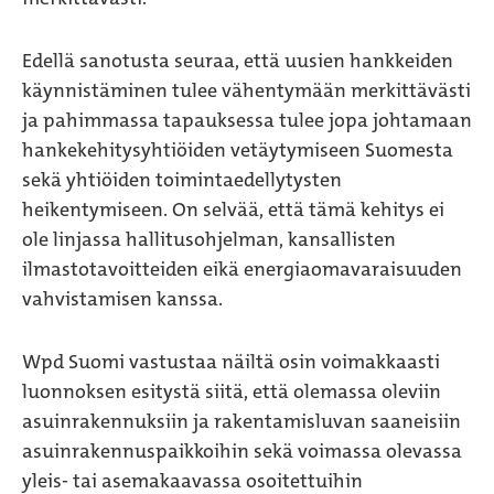
Edellä sanotusta seuraa, että uusien hankkeiden
käynnistäminen tulee vähentymään merkittävästi
ja pahimmassa tapauksessa tulee jopa johtamaan
hankekehitysyhtiöiden vetäytymiseen Suomesta
sekä yhtiöiden toimintaedellytysten
heikentymiseen. On selvää, että tämä kehitys ei
ole linjassa hallitusohjelman, kansallisten
ilmastotavoitteiden eikä energiaomavaraisuuden
vahvistamisen kanssa.
Wpd Suomi vastustaa näiltä osin voimakkaasti
luonnoksen esitystä siitä, että olemassa oleviin
asuinrakennuksiin ja rakentamisluvan saaneisiin
asuinrakennuspaikkoihin sekä voimassa olevassa
yleis- tai asemakaavassa osoitettuihin