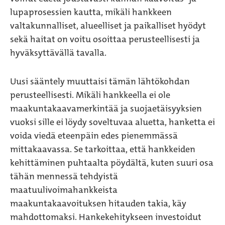
lupaprosessien kautta, mikäli hankkeen
valtakunnalliset, alueelliset ja paikalliset hyödyt
sekä haitat on voitu osoittaa perusteellisesti ja
hyväksyttävällä tavalla.
Uusi sääntely muuttaisi tämän lähtökohdan
perusteellisesti. Mikäli hankkeella ei ole
maakuntakaavamerkintää ja suojaetäisyyksien
vuoksi sille ei löydy soveltuvaa aluetta, hanketta ei
voida viedä eteenpäin edes pienemmässä
mittakaavassa. Se tarkoittaa, että hankkeiden
kehittäminen puhtaalta pöydältä, kuten suuri osa
tähän mennessä tehdyistä
maatuulivoimahankkeista
maakuntakaavoituksen hitauden takia, käy
mahdottomaksi. Hankekehitykseen investoidut